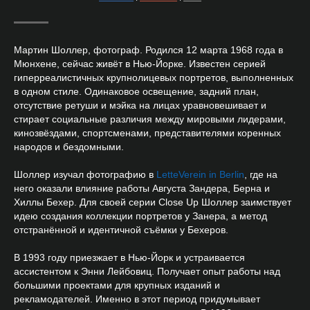
Мартин Шоллер, фотограф. Родился 12 марта 1968 года в
Мюнхене, сейчас живёт в Нью-Йорке. Известен серией
гиперреалистичных крупнолицевых портретов, выполненных
в одном стиле. Одинаковое освещение, задний план,
отсутствие ретуши и мэйка на лицах уравновешивает и
стирает социальные различия между мировыми лидерами,
кинозвёздами, спортсменами, представителями коренных
народов и бездомными.
Шоллер изучал фотографию в
LetteVerein in Berlin
, где на
него оказали влияние работы Августа Зандера, Берна и
Хиллы Бехер. Для своей серии Close Up Шоллер заимствует
идею создания коллекции портретов у Занера, а метод
отстранённой и идентичной съёмки у Бехеров.
В 1993 году приезжает в Нью-Йорк и устраивается
ассистентом к Энни Лейбовиц. Получает опыт работы над
большими проектами для крупных изданий и
рекламодателей. Именно в этот период придумывает