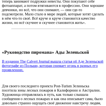
теперь занимают подружки невесты. Они покупают себе
фотоаппарат, а потом втягиваются в профессию. Они хорошие
девчонки, но всё, что они снимают, — они где-то
подсмотрели. Мало стало в мире людей, которые хотят сделать
в нём что-то своё. Всё круче и круче становится качество
жизни, но всё скучнее и скучнее становится жить».
«Руководство пиромана» Ады Зеленьской
В издании The Calvert Journal вышла статья об Аде Зеленьской
фотографе из Польши, которая снимает огонь в разных его
проявлениях.
Для своего последнего проекта Post-Turism Зелиньска
посетила зоны лесных пожаров в Калифорнии и Австралии.
Художница отправлялась в путь, как только слышала
сообщения о лесных пожарах и как она описывает сама, было
довольно странно ощущать своё движение навстречу людям,