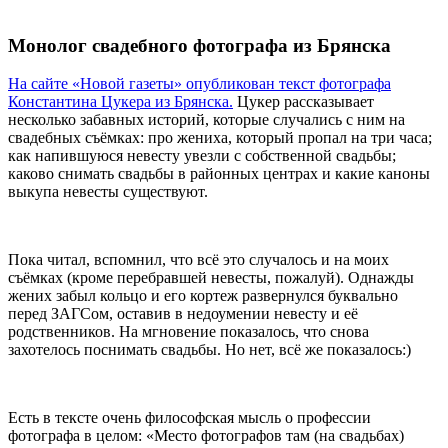
Монолог свадебного фотографа из Брянска
На сайте «Новой газеты» опубликован текст фотографа
Константина Цукера из Брянска.
Цукер рассказывает
несколько забавных историй, которые случались с ним на
свадебных съёмках: про жениха, который пропал на три часа;
как напившуюся невесту увезли с собственной свадьбы;
каково снимать свадьбы в районных центрах и какие каноны
выкупа невесты существуют.
Пока читал, вспомнил, что всё это случалось и на моих
съёмках (кроме перебравшей невесты, пожалуй). Однажды
жених забыл кольцо и его кортеж развернулся буквально
перед ЗАГСом, оставив в недоумении невесту и её
родственников. На мгновение показалось, что снова
захотелось поснимать свадьбы. Но нет, всё же показалось:)
Есть в тексте очень философская мысль о профессии
фотографа в целом: «Место фотографов там (на свадьбах)