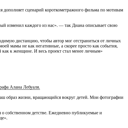
ия дополняет сценарий короткометражного фильма по мотивам
рый изменил каждого из нас». — так Диана описывает свою
ходимую дистанцию, чтобы автор мог отстраниться от личных
оей мамы не как негативные, а скорее просто как события,
ей как к женщине. И весь проект стал менее личным»
рафа Алана Лебуаля.
 наш образ жизни, вращающийся вокруг детей. Мои фотографии
ся о собственном детстве. Ежедневно публикуемые и
де».