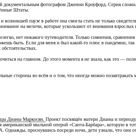
й документальным фотографом Дженни Кроуфорд. Серия сложилас
нённые Штаты.
и возникшей паузе в работе она смогла стать не только свидете
 внимание на мелочи, которые ускользают от внимания взрослых 
елегко, нет никакого путеводителя. Только сомнения, сравнени
жешь быть. Если для меня и был какой-то плюс в пандемии, так 
 обстоятельствах.
читься на главном. До этого момента я не знала, как это — полн
ьные стороны во всём и о том, что иногда можно позавтракать 
ницы Дианы Маркосян.
Проект посвящён матери Дианы и периоду, 
 американской мыльной оперой «Санта-Барбара», которую в тот 
А. Однажды, проснувшись посреди ночи, дети узнали, что они 