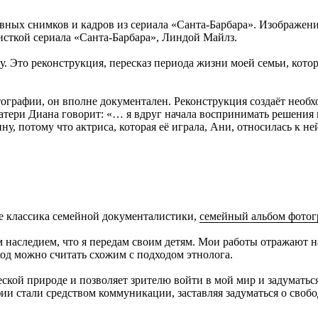
вных снимков и кадров из сериала «Санта-Барбара». Изображен
исткой сериала «Санта-Барбара», Линдой Майлз.
. Это реконструкция, пересказ периода жизни моей семьи, кото
тографии, он вполне документален. Реконструкция создаёт необ
тери Диана говорит: «… я вдруг начала воспринимать решения м
ну, потому что актриса, которая её играла, Ани, относилась к н
е классика семейной документалистики,
семейный альбом фотог
им наследием, что я передам своим детям. Мои работы отражают
ход можно считать схожим с подходом этнолога.
ческой природе и позволяет зрителю войти в мой мир и задумать
ии стали средством коммуникации, заставляя задуматься о свобо