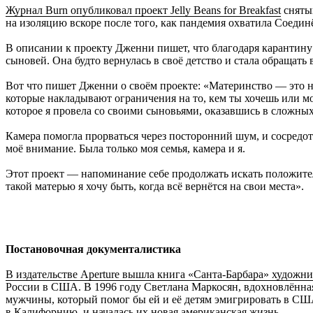
Журнал Burn опубликовал проект Jelly Beans for Breakfast
сняты
на изоляцию вскоре после того, как пандемия охватила Соеди
В описании к проекту Дженни пишет, что благодаря карантину 
сыновей. Она будто вернулась в своё детство и стала обращать
Вот что пишет Дженни о своём проекте: «Материнство — это н
которые накладывают ограничения на то, кем ты хочешь или мо
которое я провела со своими сыновьями, оказавшись в сложных
Камера помогла прорваться через посторонний шум, и сосредото
моё внимание. Была только моя семья, камера и я.
Этот проект — напоминание себе продолжать искать положител
такой матерью я хочу быть, когда всё вернётся на свои места».
Постановочная документалистика
В издательстве Aperture вышла книга «Санта-Барбара» худож
России в США. В 1996 году Светлана Маркосян, вдохновлённая
мужчины, который помог бы ей и её детям эмигрировать в СШ
в Калифорнию, и началась их новая американская жизнь.