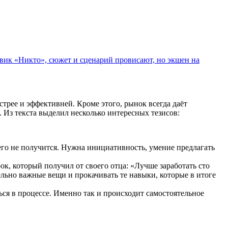
евик «Никто», сюжет и сценарий провисают, но экшен на
трее и эффективней. Кроме этого, рынок всегда даёт
 Из текста выделил несколько интересных тезисов:
его не получится. Нужна инициативность, умение предлагать
ок, который получил от своего отца: «Лучше заработать сто
льно важные вещи и прокачивать те навыки, которые в итоге
ся в процессе. Именно так и происходит самостоятельное