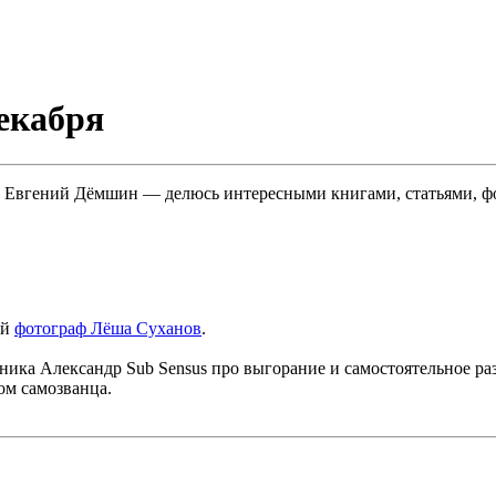
екабря
ф Евгений Дёмшин — делюсь интересными книгами, статьями, фо
ый
фотограф Лёша Суханов
.
ника Александр Sub Sensus про выгорание и самостоятельное ра
ом самозванца.