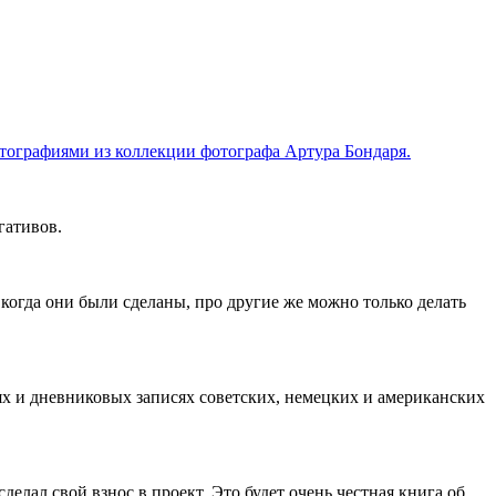
отографиями из коллекции фотографа Артура Бондаря.
гативов.
когда они были сделаны, про другие же можно только делать
х и дневниковых записях советских, немецких и американских
делал свой взнос в проект. Это будет очень честная книга об