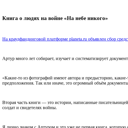
Книга о людях на войне «На небе никого»
На краудфандинговой платформе planeta.ru объявлен сбор сре
Артур много лет собирает, изучает и систематизирует докумен
«Какие-то из фотографий имеют автора и предысторию, какие-т
предположения. Так или иначе, это огромный объём документал
Вторая часть книги — это истории, написанные писательнице
солдат и свидетелях войны.
Я лично знаком с Артуром и это уже не первая книга, которую 