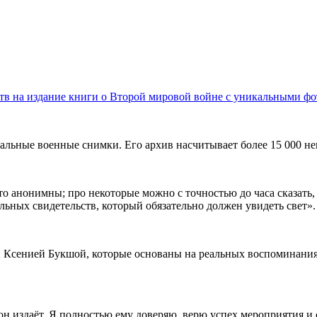
дств на издание книги о Второй мировой войне с уникальными ф
тальные военные снимки. Его архив насчитывает более 15 000 не
о анонимны; про некоторые можно с точностью до часа сказать, 
ьных свидетельств, который обязательно должен увидеть свет».
й Ксенией Букшой, которые основаны на реальных воспоминания
он издаёт. Я полностью ему доверяю, верю успех мероприятия и с