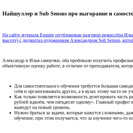
Найшуллер и Sub Sensus про выгорание и самосто
На сайте журнала Esquire опубликован разговор режиссёра Ил
высоте) с диджитал-художником Александром Sub Sensus, кото
Александр и Илья самоучки, оба пробовали получить профильно
объективную оценку работе, в отличие от преподавателя, кото
Для самостоятельного обучения требуется большая самод
себя и организовывать других, а в вузах этому часто не уч
Как только появляется возможность делегировать часть р
рублей вдвоём, чем пятьдесят одному». Главный профит 
выведут на новый уровень.
Нужно браться за задачи, которые кажутся сложными, да
обучение, при этом получается, что за изучение чего-то н