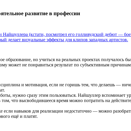
ятельное развитие в профессии
ьи Найшуллера (кстати, посмотрел его голливудский дебют — бо
рый делает визуальные эффекты для клипов западных артистов.
е образование, но учиться на реальных проектах получалось быс
рому может не понравиться результат по субъективным причинам.
исциплина и мотивация, если не горишь тем, что делаешь — нич
ат.
аботы, нужно сразу этим пользоваться. Найшуллер вспоминает ур
в том, что высвободившееся время можно потратить на действите
же если навыков для реализации недостаточно — можно разобрать
ового ещё и платят.