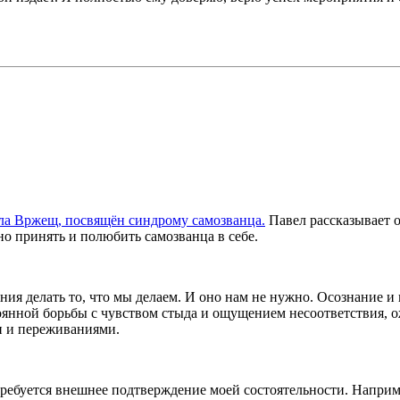
а Вржещ, посвящён синдрому самозванца.
Павел рассказывает о
жно принять и полюбить самозванца в себе.
ения делать то, что мы делаем. И оно нам не нужно. Осознание 
оянной борьбы с чувством стыда и ощущением несоответствия, 
и и переживаниями.
ребуется внешнее подтверждение моей состоятельности. Наприме